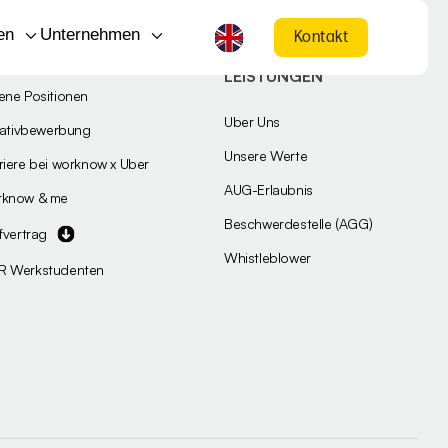
en
Unternehmen
Kontakt
LEISTUNGEN
ene Positionen
Über Uns
tiativbewerbung
Unsere Werte
riere bei worknow x Uber
AÜG-Erlaubnis
rknow & me
Beschwerdestelle (AGG)
ifvertrag
Whistleblower
R Werkstudenten