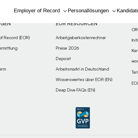
Employer of Record
Personallösungen
Kandidat
NGEN
EOR RESOURCEN
Off
of Record (EOR)
Arbeitgeberkostenrechner
Ini
rmittlung
Preise 2026
Kar
Deposit
wo
erm
Arbeitsmarkt in Deutschland
Tar
Wissenswertes über EOR (EN)
EO
Deep Dive FAQs (EN)