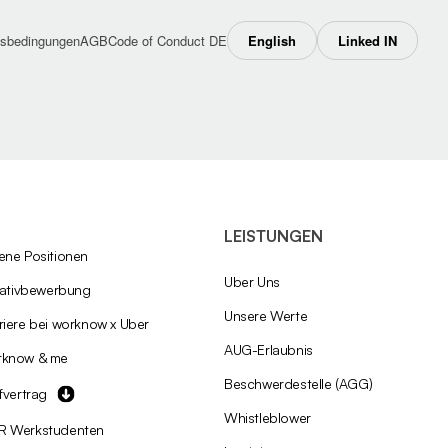
sbedingungen
AGB
Code of Conduct DE
English
Linked IN
LEISTUNGEN
ene Positionen
Über Uns
tiativbewerbung
Unsere Werte
riere bei worknow x Uber
AÜG-Erlaubnis
rknow & me
Beschwerdestelle (AGG)
ifvertrag
Whistleblower
R Werkstudenten