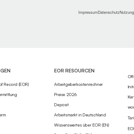
Impressum
Datenschutz
Nutzung
NGEN
EOR RESOURCEN
Off
of Record (EOR)
Arbeitgeberkostenrechner
Ini
rmittlung
Preise 2026
Kar
Deposit
wo
erm
Arbeitsmarkt in Deutschland
Tar
Wissenswertes über EOR (EN)
EO