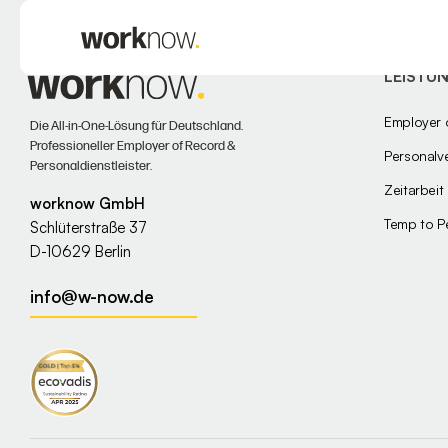
LEISTU
Employer 
Die All-in-One-Lösung für Deutschland.
Professioneller Employer of Record &
Personalve
Personaldienstleister.
Zeitarbeit
worknow GmbH
Temp to P
Schlüterstraße 37
D-10629 Berlin
info@w-now.de