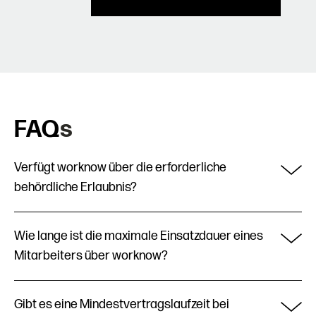
FAQ
s
Verfügt worknow über die erforderliche
behördliche Erlaubnis?
Ja. worknow verfügt über eine unbefristete,
Wie lange ist die maximale Einsatzdauer eines
uneingeschränkte Erlaubnis zur
Mitarbeiters über worknow?
Arbeitnehmerüberlassung, ausgestellt von der
Bundesagentur für Arbeit.
In Deutschland beträgt die gesetzlich zulässige maximale
Diese Genehmigung berechtigt uns dazu, sowohl
Gibt es eine Mindestvertragslaufzeit bei
Überlassungsdauer für EoR- und
Employer-of-Record- (EoR) als auch