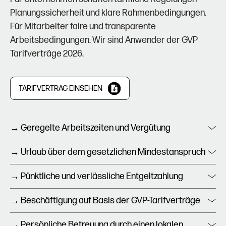
Planungssicherheit und klare Rahmenbedingungen.
Für Mitarbeiter faire und transparente
Arbeitsbedingungen. Wir sind Anwender der GVP
Tarifverträge 2026.
TARIFVERTRAG EINSEHEN
→ Geregelte Arbeitszeiten und Vergütung
Arbeitszeiten und Vergütung sind klar geregelt und
→ Urlaub über dem gesetzlichen Mindestanspruch
entsprechen den gesetzlichen sowie tariflichen
Der Urlaubsanspruch liegt über dem gesetzlichen
Vorgaben. Das schafft Transparenz, Planbarkeit und
→ Pünktliche und verlässliche Entgeltzahlung
Mindestniveau und richtet sich nach den jeweils
Rechtssicherheit für Unternehmen und
Die Vergütung erfolgt pünktlich und verlässlich, in der
geltenden tariflichen Regelungen. Dies bietet
→ Beschäftigung auf Basis der GVP-Tarifverträge
Mitarbeitende.
Regel vor Fälligkeit. So stellen wir finanzielle
zusätzliche Sicherheit und faire Arbeitsbedingungen.
Die Arbeitnehmerüberlassung erfolgt auf Grundlage
Sicherheit und Vertrauen für Mitarbeitende sicher.
→ Persönliche Betreuung durch einen lokalen