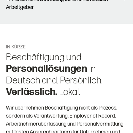
der geltenden GVP-Tarifverträge. Dies gewährleistet
Arbeitgeber
einheitliche Standards, rechtliche Klarheit und
Mitarbeitende werden direkt von einem in
transparente Beschäftigungsbedingungen.
Deutschland ansässigen Arbeitgeber betreut – mit
einem festen Ansprechpartner für alle
beschäftigungsrelevanten Themen.
IN KÜRZE
Beschäftigung und
Personallösungen
in
Deutschland. Persönlich.
Verlässlich.
Lokal.
Wir übernehmen Beschäftigung nicht als Prozess,
sondern als Verantwortung. Employer of Record,
Arbeitnehmerüberlassung und Personalvermittlung –
mit festen Ansprechpartnern für Unternehmen und