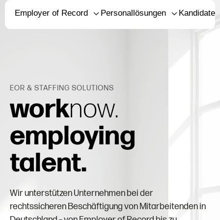
Employer of Record
Personallösungen
Kandidaten
EOR & STAFFING SOLUTIONS
work
now.
employing
talent.
Wir unterstützen Unternehmen bei der
rechtssicheren Beschäftigung von Mitarbeitenden in
Deutschland – von Employer of Record bis zu