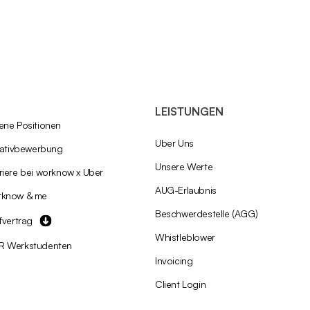
LEISTUNGEN
ene Positionen
Über Uns
tiativbewerbung
Unsere Werte
riere bei worknow x Uber
AÜG-Erlaubnis
rknow & me
Beschwerdestelle (AGG)
ifvertrag
Whistleblower
R Werkstudenten
Invoicing
Client Login