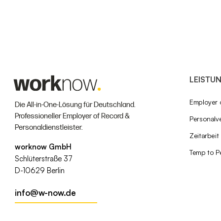
LEISTU
Employer 
Die All-in-One-Lösung für Deutschland.
Professioneller Employer of Record &
Personalve
Personaldienstleister.
Zeitarbeit
worknow GmbH
Temp to P
Schlüterstraße 37
D-10629 Berlin
info@w-now.de