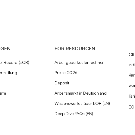
NGEN
EOR RESOURCEN
Off
of Record (EOR)
Arbeitgeberkostenrechner
Ini
rmittlung
Preise 2026
Kar
Deposit
wo
erm
Arbeitsmarkt in Deutschland
Tar
Wissenswertes über EOR (EN)
EO
Deep Dive FAQs (EN)