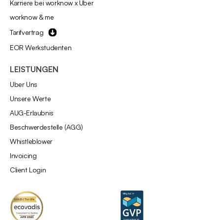
Karriere bei worknow x Uber
worknow & me
Tarifvertrag
EOR Werkstudenten
LEISTUNGEN
Über Uns
Unsere Werte
AÜG-Erlaubnis
Beschwerdestelle (AGG)
Whistleblower
Invoicing
Client Login