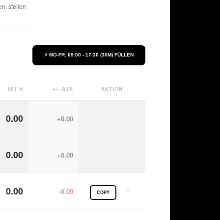
n, stellen
⚡ MO-FR: 09:00 - 17:30 (30M) FÜLLEN
IST H
+/- AZK
AKTION
0.00
+0.00
0.00
+0.00
×
0.00
-8.00
COPY