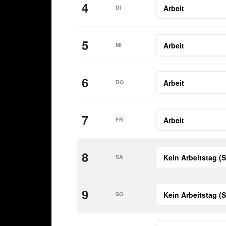
4
DI
5
MI
6
DO
7
FR
8
SA
9
SO