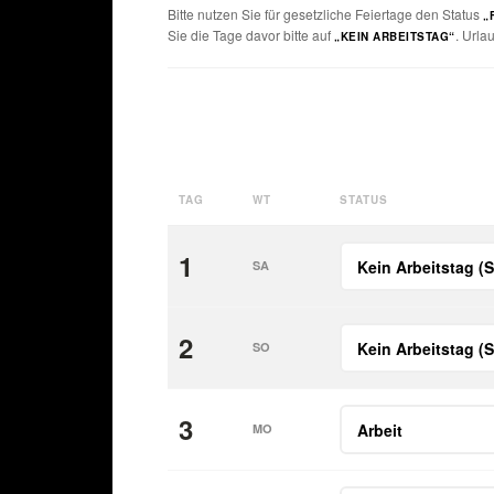
Bitte nutzen Sie für gesetzliche Feiertage den Status
„
Sie die Tage davor bitte auf
. Urla
„KEIN ARBEITSTAG“
TAG
WT
STATUS
1
SA
2
SO
3
MO