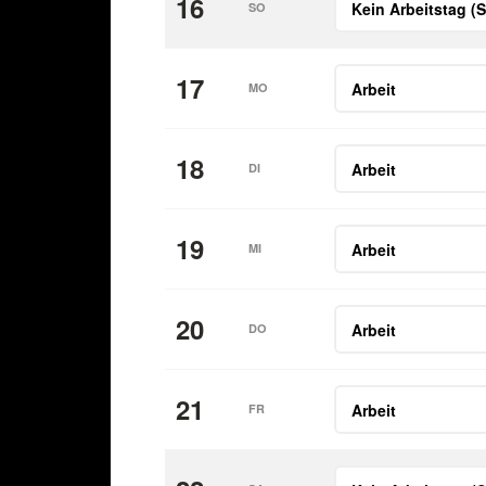
16
SO
17
MO
18
DI
19
MI
20
DO
21
FR