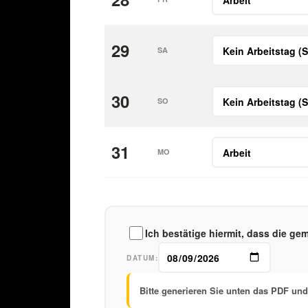
29
SA
30
SO
31
MO
Ich bestätige hiermit, dass die g
DATUM:
Bitte generieren Sie unten das PDF un