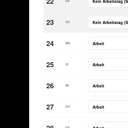
22
SA
23
SO
24
MO
25
DI
26
MI
27
DO
28
FR