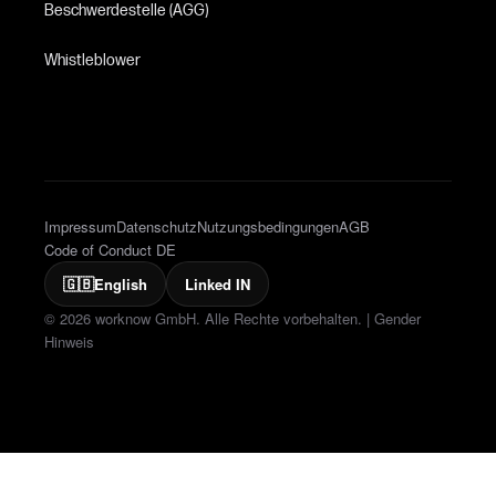
Beschwerdestelle (AGG)
Whistleblower
Impressum
Datenschutz
Nutzungsbedingungen
AGB
Code of Conduct DE
🇬🇧
English
Linked IN
© 2026 worknow GmbH. Alle Rechte vorbehalten. |
Gender
Hinweis