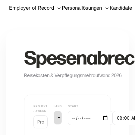
Employer of Record
Personallösungen
Kandidaten
Spesenabre
Reisekosten & Verpflegungsmehraufwand 2026
PROJEKT
LAND
START
/ ZWECK